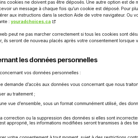
ins cookies ne doivent pas être déposés. Une autre option est de m
recevoir un message à chaque fois qu’un cookie est déposé. Pour pl
férer aux instructions dans la section Aide de votre navigateur. Ou 
ante :
youradchoices.ca
 web peut ne pas marcher correctement si tous les cookies sont dés
r, ils seront de nouveau placés après votre consentement lorsque vo
ernant les données personnelles
s concernant vos données personnelles :
e demande d’accès aux données vous concernant que nous traiton
r au traitement ;
e vue d’ensemble, sous un format communément utilisé, des donné
correction ou la suppression des données si elles sont incorrectes 
 est approprié, les informations modifiées seront transmises à des t
irer votre consentement à tout moment, sujet à des restrictions contr