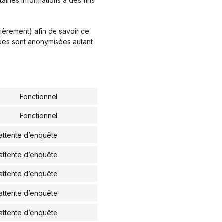
aines informations à des fins
lièrement) afin de savoir ce
rées sont anonymisées autant
Fonctionnel
Consent to service wordpress
Fonctionnel
Consent to service complianz
 attente d’enquête
Consent to service google-fonts
 attente d’enquête
Consent to service vimeo
 attente d’enquête
Consent to service youtube
 attente d’enquête
Consent to service facebook
 attente d’enquête
Consent to service divers